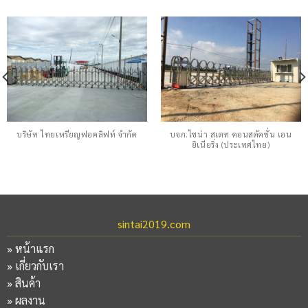
บริษัท ไทยเหรียญฟอคลิฟท์ จำกัด
บจก.ไชน่า สเตท คอนสตัคชั่น เอน
ยิเนียริ่ง (ประเทศไทย)
sintai2019.com
»
หน้าแรก
»
เกี่ยวกับเรา
»
สินค้า
»
ผลงาน