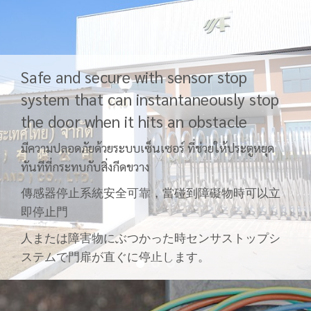
Safe and secure with sensor stop
system that can instantaneously stop
the door when it hits an obstacle
มีความปลอดภัยด้วยระบบเซ็นเซอร์ ที่ช่วยให้ประตูหยุด
ทันทีที่กระทบกับสิ่งกีดขวาง
傳感器停止系統安全可靠，當碰到障礙物時可以立
即停止門
人または障害物にぶつかった時センサストップシ
ステムで門扉が直ぐに停止します。