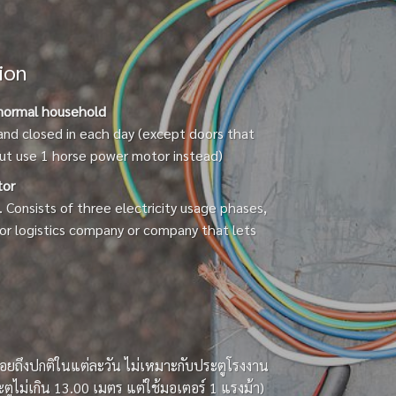
ion
n normal household
and closed in each day (except doors that
ut use 1 horse power motor instead)
tor
s. Consists of three electricity usage phases,
for logistics company or company that lets
น้อยถึงปกติในแต่ละวัน ไม่เหมาะกับประตูโรงงาน
ะตูไม่เกิน 13.00 เมตร แต่ใช้มอเตอร์ 1 แรงม้า)