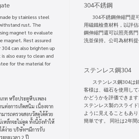
gate
304不銹鋼
ade by stainless steel
304不銹鋼伸縮門是
withstand rust. The
用磁鐵檢查材料，以評估
using magnet to evaluate
鋼伸縮門還可以照亮舊門
he magnet. Rest assured
洗並保持。公司為材料提
or 304 can also brighten up
 is also easy to clean and
ee for the material for
ステンレス鋼304
ステンレス鋼304は錆
客様は、磁石を使用して
かどうかを評価できます
เกท หรือประตูหีบเพลง
ステンレス製のスライド
นต่อการเกิดสนิม เนื่องจาก
ように見えることもあり
สามารถตรวจสอบวัสดุได้ด้วย
簡単です。 同社は2年
หล็กจะไม่ดูด ทั้งนี้ยังทำให้
ได้ง่าย บริษัทฯมีการรับ
ระยะเวลา 2 ปี