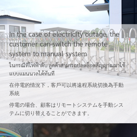
In the case of electricity outage, the
customer can switch the remote
system to manual system
ในกรณีที่ไฟฟ้าดับ ลูกค้าสามารถปลดล็อคสัญญาณมาใช้
แบบแมนนวลได้ทันที
在停電的情況下，客戶可以將遠程系統切換為手動
系統
停電の場合、顧客はリモートシステムを手動シス
テムに切り替えることができます。