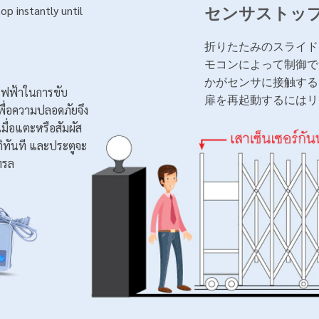
センサストッ
op instantly until
折りたたみのスライド
モコンによって制御で
かがセンサに接触する
์ไฟฟ้าในการขับ
扉を再起動するにはリ
พื่อความปลอดภัยจึง
เมื่อแตะหรือสัมผัส
ิทันที และประตูจะ
โทรล