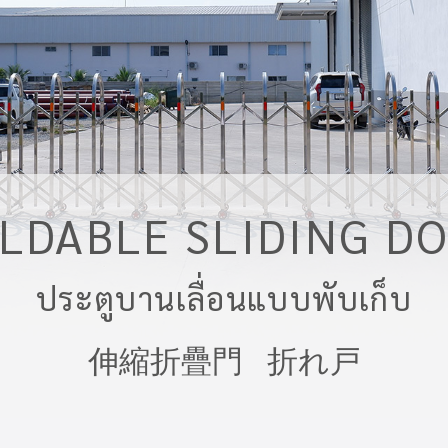
LDABLE SLIDING D
ประตูบานเลื่อนแบบพับเก็บ
伸縮折疊門 折れ戸