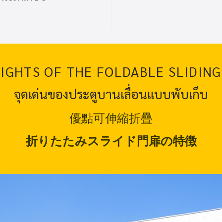
IGHTS OF THE FOLDABLE SLIDIN
จุดเด่นของประตูบานเลื่อนแบบพับเก็บ
優點可伸縮折疊
折りたたみスライド門扉の特徴