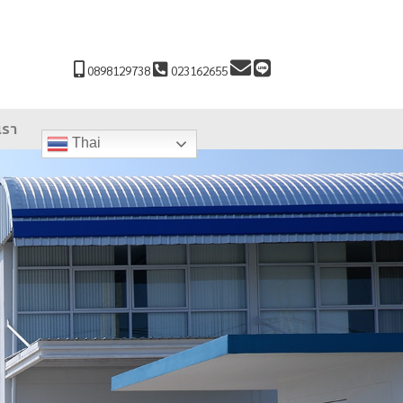
0898129738
023162655
เรา
Thai