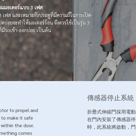
นนามมอเตอร์แบบ 3 เฟส
3 เฟส และเหมาะกับประตูที่มีความถี่ในการเปิด-
ปิดบ่อยจะทำให้มอเตอร์ร้อน จึงควรใช้เป็นรุ่น 3
มีรถเข้า-ออกบ่อย เป็นต้น
傳感器停止系統
motor to propel and
折疊式伸縮門採用電動
r to make it safe
在門內安裝了傳感器停
 within the door.
時，此系統將啟動，門
something comes