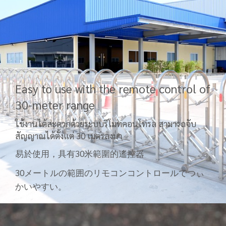
Easy to use with the remote control of
30-meter range
ใช้งานได้สะดวกด้วยระบบรีโมทคอนโทรล สามารถจับ
สัญญาณได้ตั้งแต่ 30 เมตรลงมา
易於使用，具有30米範圍的遙控器
30メートルの範囲のリモコンコントロールでつぃ
かいやすい。