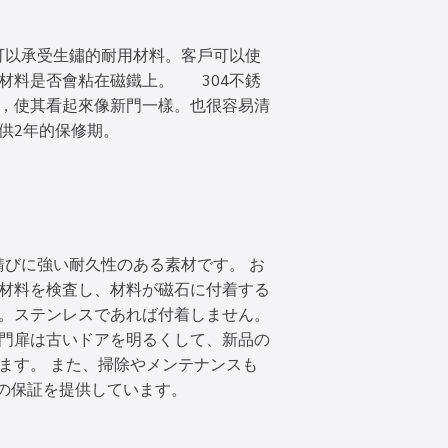
可以承受生鏽的耐用材料。客戶可以使
材料是否會粘在磁鐵上。 304不銹
，使其看起來像新門一樣。也很容易清
供2年的保修期。
びに強い耐久性のある素材です。 お
材料を検査し、材料が磁石に付着する
。ステンレスであれば付着しません。
門扉は古いドアを明るくして、新品の
ます。 また、掃除やメンテナンスも
間の保証を提供しています。