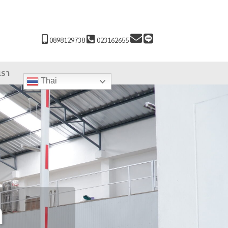
0898129738
023162655
เรา
Thai