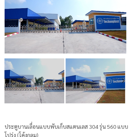
ประตูบานเลื่อนแบบพับเก็บสแตนเลส 304 รุ่น 560 แบบ
โปร่ง (โค้งกลม)